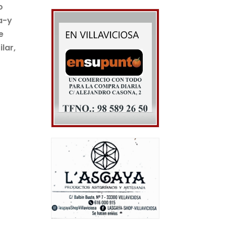
o
a-y
e
lar,