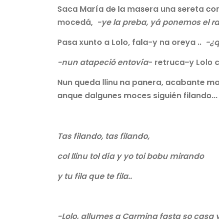
Saca María de la masera una sereta con 
mocedá,
-ye la preba, yá ponemos el 
Pasa xunto a Lolo, fala-y na oreya ..
-¿q
-nun
atapeció
entovía
- retruca-y Lolo c
Nun queda llinu na panera, acabante mach
anque dalgunes moces siguién filando..
Tas filando, tas filando,
col llinu tol día y yo
toi bobu mirando
y tu fila que te fila..
-Lolo, allumes a Carmina fasta so casa y