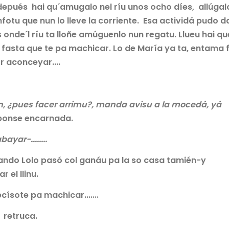
 depués hai qu´amugalo nel ríu unos ocho díes, allúgal
fotu que nun lo lleve la corriente. Esa actividá pudo d
s onde´l ríu ta lloñe amúguenlo nun regatu. Llueu hai qu
 fasta que te pa machicar. Lo de María ya ta, entama fi
 aconceyar....
, ¿pues facer arrimu?, manda avisu a la mocedá, yá
ponse encarnada.
ayar-........
uando Lolo pasó col ganáu pa la so casa tamién-y
 el llinu.
císote pa machicar.......
o retruca.