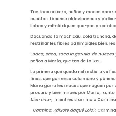
Tan toos na xera, neños y moces apurren 
cuentos, fácense aldovinances y pídise
llobos y mitolóxiques que-yos prestaben
Dacuando ta machicáu, cola trancha, d
restríllar les fibres pa llimpiales bien, l
-
saca, saca, saca la garulla, de nueces 
neños a María, que tan de folixa...
Lo primeru que queda nel restiellu ye l´
fines, que gárrense cola mano y pónense
María garra les moces que nagüen por de
procuro y bien miraes por María, xunto
bien finu-,
mientres s´arrima a Carmina.
-
Carmina, ¿díxote daqué Lolo?,
Carmina 