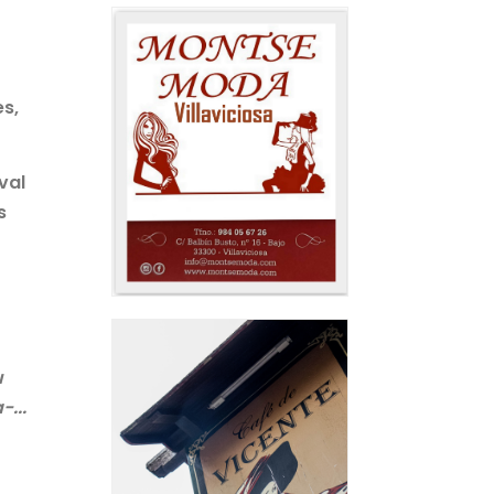
es,
val
s
u
...