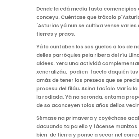
Dende la edá media fasta comencipios de
conceyu. Cuéntase que tráxolo p´Asturi
´Asturias yá nun se cultiva vense varie
tierres y praos.
Yá lo cuntaben los sos güelos a los de n
delles parróquies pela ribera del ríu Lli
aldees. Yera una actividá complementari
xeneralizáu, podíen facelo daquién tuvie
amás de tener los preseos que se precise
procesu del filáu. Asina facíalo María l
la rodiada. Yá na seronda, entama prepara
de so aconceyen tolos años dellos veci
Sémase na primavera y coyéchase acaban
dacuando ta pa ello y fácense manizos q
bien de tierra y ponse a secar nel corr