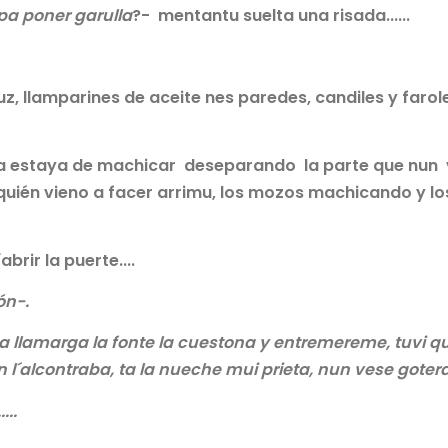
pa poner garulla
?- mentantu suelta una risada......
z, llamparines de aceite nes paredes, candiles y farol
a estaya de machicar deseparando la parte que nun 
daquién vieno a facer arrimu, los mozos machicando y lo
brir la puerte....
ón-.
a llamarga la fonte la cuestona y entremereme, tuvi q
´alcontraba, ta la nueche mui prieta, nun vese gotera-
...