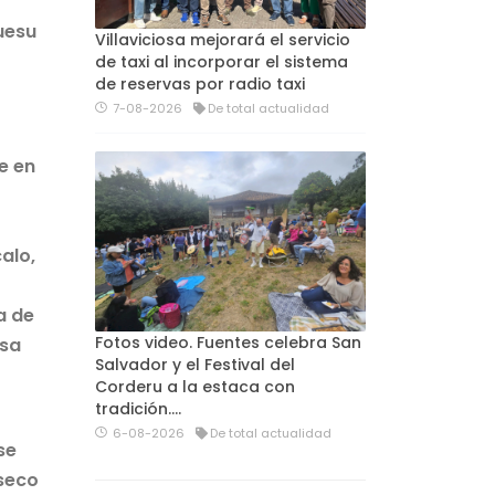
uesu
Villaviciosa mejorará el servicio
de taxi al incorporar el sistema
de reservas por radio taxi
7-08-2026
De total actualidad
e en
alo,
a de
Fotos video. Fuentes celebra San
asa
Salvador y el Festival del
Corderu a la estaca con
tradición....
6-08-2026
De total actualidad
se
 seco