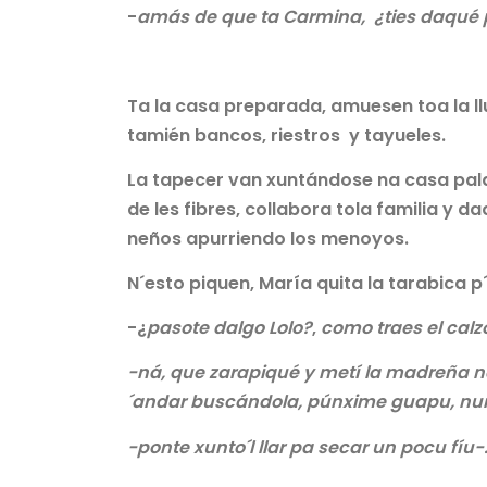
-
amás de que ta Carmina, ¿ties daqué 
Ta la casa preparada, amuesen toa la llu
tamién bancos, riestros y tayueles.
La tapecer van xuntándose na casa pal
de les fibres, collabora tola familia y 
neños apurriendo los menoyos.
N´esto piquen, María quita la tarabica p´a
-¿
pasote dalgo Lolo?
,
como traes el calz
-ná, que zarapiqué y metí la madreña n
´andar buscándola, púnxime guapu, nun l
-ponte xunto´l llar pa secar un pocu fíu-..