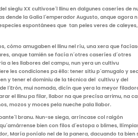
l sieglu XX cultivose´l llinu en dalgunes caseríes de n
as dende la Galia l´emperador Augusto, anque agora n
s especies espontánees que tan peles veres de caleyes,
os, cómo amugaben el llinu nel ríu, una xera que facías
nares, anque tamién se facía n´otres caseríes d´otres
a a les llabores del campu, nun yera un cultivu
re les condiciones pa éllo: tener sitiu p´amugalo y sec
n y tener el dominiu de la técnica del cultivu y del
a de l´Erón, mui nomada, dicín que yera la meyor filador
r el llinu pa filar, llabor na que precísa arrimu, na c
nos, mozos y moces pela nueche pala llabor.
te´l branu. Nun-se siega, arríncase col raigón
u´amárrense bien con filos d´estopa o blimes, llímpia
edor, María poníalo nel de la panera, dacuando ta bien