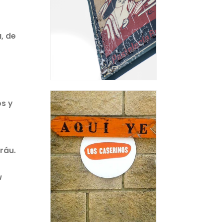
, de
s y
aráu.
u