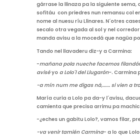
gárrase la llinaza pa la siguiente sema,
sofitáu con priedres nun remansu col en
nome al nuesu ríu Llinares. N´otres case
secalo otra vegada al sol y nel corredor
manda avisu a la mocedá que nagüa por
Tando nel llavaderu diz-y a Carmina:
-
mañana pola
nueche facemos filandón
avisé
yo
a Lolo´l del Llugarón
-. Carmina 
-a mín num me digas ná,...... si vien a trab
María curia a Lolo pa da-y l´avisu, dac
camienta que precisa arrimu pa machicar
-¿eches un gabitu Lolo?, vamos filar, pre
-va venir tamién Carmina
- a lo que Lol