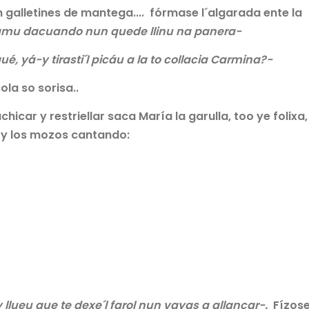
galletines de mantega.... fórmase l´algarada ente la
ramu dacuando nun quede llinu na panera-
ué, yá-y tirasti´l picáu a la to collacia Carmina?-
ola so sorisa..
icar y restriellar saca María la garulla, too ye folixa,
. y los mozos cantando:
 llueu que te dexe´l farol nun vayas a allancar-.
Fízose