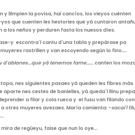
y llimpien la povisa, hai cancíos, los vieyos cuénten
-yos que cuenten les hestories que yá cuntaron antañu
 a los neños y perduren fasta los nuesos díes.
ase-y escontra´l cantu d´una tabla y prepárase pa
es muyeres rastrillen y van escoyendo según lo fino....
y d´ablanes...que yá tenemos fame......
canten los mozo
estopa, nes siguientes pasaes yá queden les fibres más
 aparte nes cestes de banielles, yá queda´l llinu prep
prender a filar y cola rueca y el fusu van filando con
 a otres muyeres avezaes. María camienta: -
sacai´l fil
..
mira de regüeyu, faise que nun lo oye...