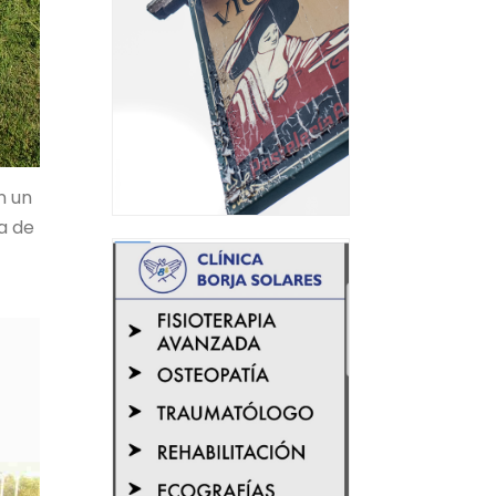
n un
a de