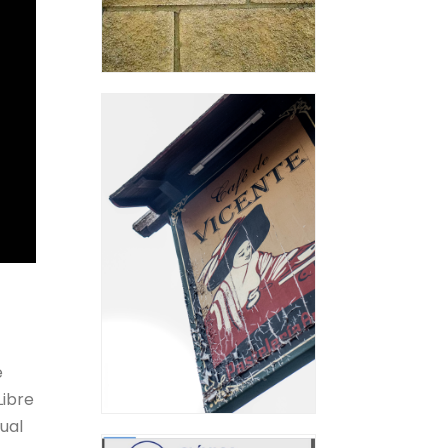
e
Libre
tual