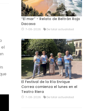
“El mar” - Relato de Beltrán Rojo
Dacasa
7-08-2026
De total actualidad
vo
 el
an
 Un
 que
El Festival de la Ría Enrique
Correa comienza el lunes en el
Teatro Riera
7-08-2026
De total actualidad