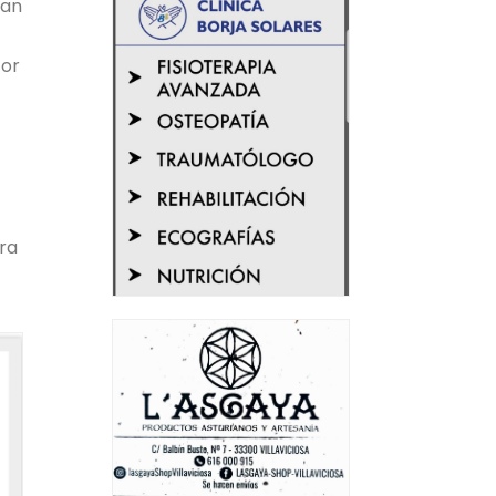
ran
tor
ara