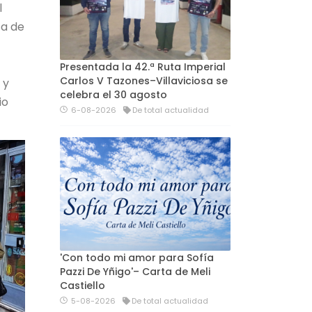
l
sa de
Presentada la 42.ª Ruta Imperial
Carlos V Tazones–Villaviciosa se
 y
celebra el 30 agosto
io
6-08-2026
De total actualidad
'Con todo mi amor para Sofía
Pazzi De Yñigo'– Carta de Meli
Castiello
5-08-2026
De total actualidad