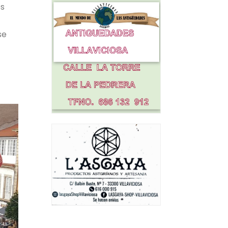
os
 se