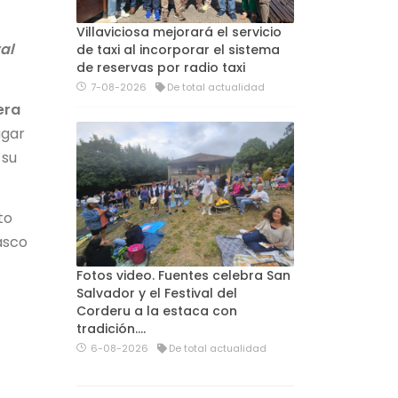
Villaviciosa mejorará el servicio
al
de taxi al incorporar el sistema
de reservas por radio taxi
7-08-2026
De total actualidad
era
ugar
 su
to
casco
Fotos video. Fuentes celebra San
Salvador y el Festival del
Corderu a la estaca con
tradición....
6-08-2026
De total actualidad