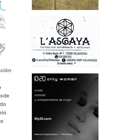
ación
o
esde
ndo
pia
as