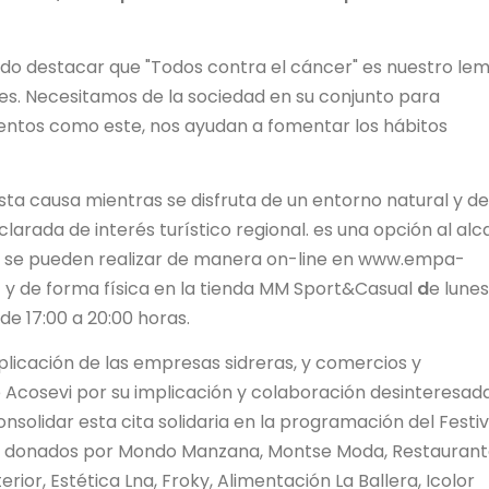
rido destacar que "Todos contra el cáncer" es nuestro lem
s. Necesitamos de la sociedad en su conjunto para
ventos como este, nos ayudan a fomentar los hábitos
esta causa mientras se disfruta de un entorno natural y d
clarada de interés turístico regional. es una opción al al
es se pueden realizar de manera on-line en www.empa-
h) y de forma física en la tienda MM Sport&Casual
d
e lunes
 de 17:00 a 20:00 horas.
licación de las empresas sidreras, y comercios y
 Acosevi por su implicación y colaboración desinteresad
solidar esta cita solidaria en la programación del Festiv
ido donados por Mondo Manzana, Montse Moda, Restaurant
rior, Estética Lna, Froky, Alimentación La Ballera, Icolor