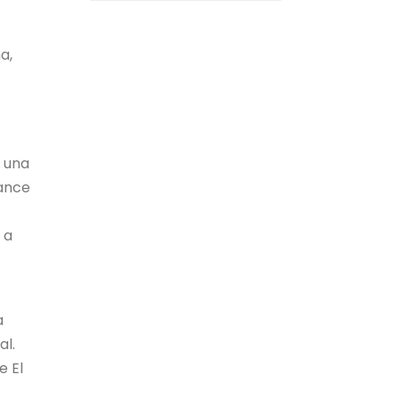
a,
e una
cance
 a
a
al.
e El