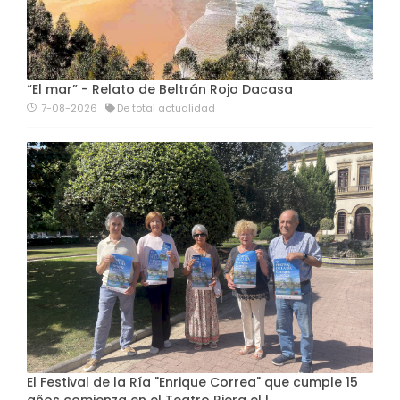
“El mar” - Relato de Beltrán Rojo Dacasa
7-08-2026
De total actualidad
El Festival de la Ría "Enrique Correa" que cumple 15
años comienza en el Teatro Riera el l