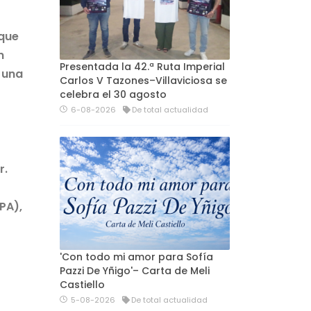
 que
n
Presentada la 42.ª Ruta Imperial
 una
Carlos V Tazones–Villaviciosa se
celebra el 30 agosto
6-08-2026
De total actualidad
r.
PA),
'Con todo mi amor para Sofía
Pazzi De Yñigo'– Carta de Meli
Castiello
5-08-2026
De total actualidad