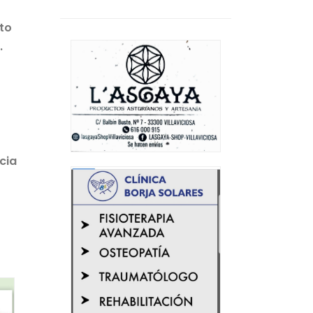
nto
.
cia