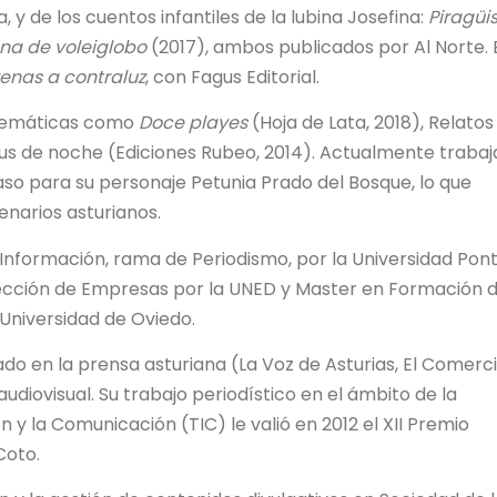
 y de los cuentos infantiles de la lubina Josefina:
Piragüi
a de voleiglobo
(2017), ambos publicados por Al Norte. 
renas a contraluz
, con Fagus Editorial.
 temáticas como
Doce playes
(Hoja de Lata, 2018), Relatos
enus de noche (Ediciones Rubeo, 2014). Actualmente trabaj
aso para su personaje Petunia Prado del Bosque, lo que
narios asturianos.
 Información, rama de Periodismo, por la Universidad Ponti
ección de Empresas por la UNED y Master en Formación d
 Universidad de Oviedo.
ado en la prensa asturiana (La Voz de Asturias, El Comerci
diovisual. Su trabajo periodístico en el ámbito de la
 y la Comunicación (TIC) le valió en 2012 el XII Premio
Coto.