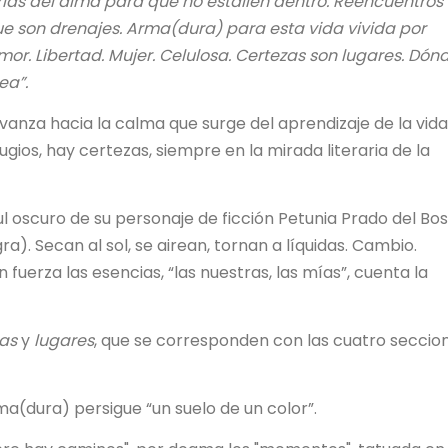
arlas del alma para que no estallen dentro. Reencuentros
ue son drenajes. Arma(dura) para esta vida vivida por
or. Libertad. Mujer. Celulosa. Certezas son lugares. Dón
ea”.
vanza hacia la calma que surge del aprendizaje de la vida
fugios, hay certezas, siempre en la mirada literaria de la
l oscuro de su personaje de ficción Petunia Prado del Bo
ra). Secan al sol, se airean, tornan a líquidas. Cambio.
fuerza las esencias, “las nuestras, las mías”, cuenta la
as
y
lugares
, que se corresponden con las cuatro seccio
rma(dura) persigue “un suelo de un color”.