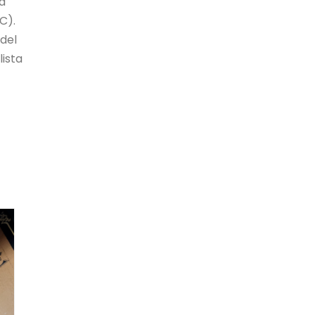
la
C).
del
ista