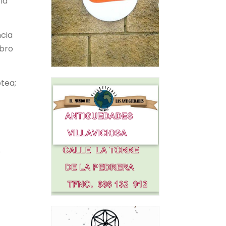
la
ncia
ibro
otea;
o