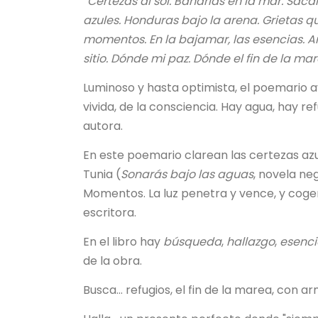
“Certezas al sol. Bañarlas en la mar. Sac
azules. Honduras bajo la arena. Grietas q
momentos. En la bajamar, las esencias. Am
sitio. Dónde mi paz. Dónde el fin de la mar
Luminoso y hasta optimista, el poemario a
vivida, de la consciencia. Hay agua, hay re
autora.
En este poemario clarean las certezas azu
Tunia (
Sonarás bajo las aguas
, novela neg
Momentos. La luz penetra y vence, y cogen 
escritora.
En el libro hay
búsqueda
,
hallazgo
,
esenci
de la obra.
Busca… refugios, el fin de la marea, con a