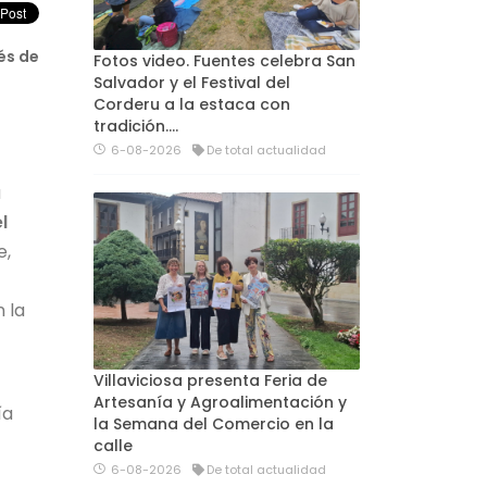
és de
Fotos video. Fuentes celebra San
Salvador y el Festival del
Corderu a la estaca con
tradición....
6-08-2026
De total actualidad
a
l
e,
 la
Villaviciosa presenta Feria de
Artesanía y Agroalimentación y
ía
la Semana del Comercio en la
calle
6-08-2026
De total actualidad