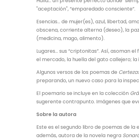
Halla… un presente perfecto donde "siemp
"aceptación", “emparedado consciente”.
Esencias… de mujer(es), azul, libertad, amo
obscena, corriente alterna (deseo), la paz 
(medicina, mago, alimento).
Lugares… sus “criptonitas”. Así, asoman el
el mercado, la huella del gato callejero; la 
Algunos versos de los poemas de
Certezas
preparando, un nuevo caso para la inspect
El poemario se incluye en la colección
Grá
sugerente contrapunto. Imágenes que evoc
Sobre la autora
Este es el segundo libro de poemas de la e
además, autora de la novela negra
Sonará