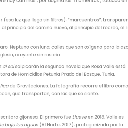
re hay caminos", por dogma los "momentos", tatuada en 
r (esa luz que llega sin filtros), “marcuentros”, transpare
al principio del camino nuevo, al principio del recreo, el l
 faro, Neptuno con luna; calles que son oxígeno para la az
iglesia, creyente sin rosario.
 al sol
salpicarán la segunda novela que Rosa Valle está
ora de Homicidios Petunia Prado del Bosque, Tunia.
fica
de Gravitaciones. La fotografía recorre el libro com
an, que transportan, con las que se siente.
scritora gijonesa. El primero fue
Llueve
en 2018. Valle es,
s bajo las agua
s (Al Norte, 2017), protagonizada por la