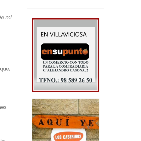
de mi
sque,
nes