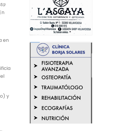
sta
En
a en
ficia
el
o) y