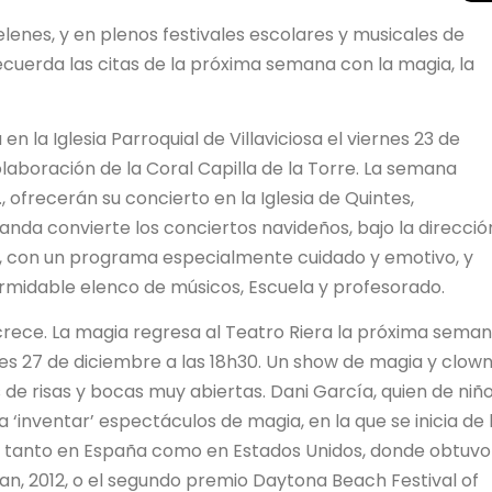
elenes, y en plenos festivales escolares y musicales de
ecuerda las citas de la próxima semana con la magia, la
n la Iglesia Parroquial de Villaviciosa el viernes 23 de
aboración de la Coral Capilla de la Torre. La semana
h., ofrecerán su concierto en la Iglesia de Quintes,
nda convierte los conciertos navideños, bajo la direcció
a, con un programa especialmente cuidado y emotivo, y
ormidable elenco de músicos, Escuela y profesorado.
ón crece. La magia regresa al Teatro Riera la próxima sema
rtes 27 de diciembre a las 18h30. Un show de magia y clow
e risas y bocas muy abiertas. Dani García, quien de niñ
 ‘inventar’ espectáculos de magia, en la que se inicia de 
a tanto en España como en Estados Unidos, donde obtuvo
an, 2012, o el segundo premio Daytona Beach Festival of