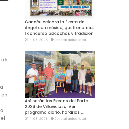
Gancéu celebra la Fiesta del
Angel con música, gastronomía,
I concurso bizcochos y tradición
4-08-2026
De total actualidad
n de
na
n en
Así serán las Fiestas del Portal
o
2026 de Villaviciosa. Ver
la
programa diario, horarios ….
 el
4-08-2026
De total actualidad