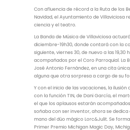
Con afluencia de récord a la Ruta de los B
Navidad, el Ayuntamiento de Villaviciosa r
ciencia y el teatro.
La Banda de Música de Villaviciosa actuará e
diciembre-19h30, donde contará con la col
siguiente, viernes 30, de nuevo a las 19,30 
acompañados por el Coro Parroquial. La Ba
José Antonio Fernández, en una cita únic
alguna que otra sorpresa a cargo de su f
Y con el inicio de las vacaciones, la ilusi
con la función TIN, de Dani García, el ma
el que los aplausos estarán acompañados d
soñaba con ser inventor, ahora se dedica a
mano del dúo mágico Lorc&Julit. Se form
Primer Premio Michigan Magic Day, Michig