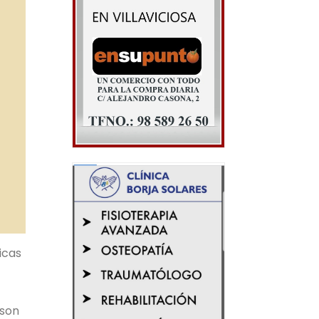
icas
 son