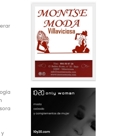
derar
logía
n
esora
 y