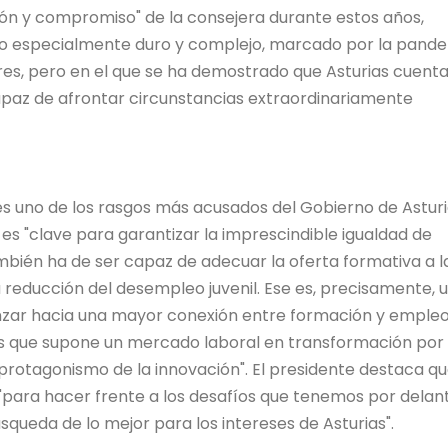
ión y compromiso" de la consejera durante estos años,
íodo especialmente duro y complejo, marcado por la pande
res, pero en el que se ha demostrado que Asturias cuent
apaz de afrontar circunstancias extraordinariamente
es uno de los rasgos más acusados del Gobierno de Asturi
 es "clave para garantizar la imprescindible igualdad de
mbién ha de ser capaz de adecuar la oferta formativa a l
a reducción del desempleo juvenil. Ese es, precisamente, 
anzar hacia una mayor conexión entre formación y emple
s que supone un mercado laboral en transformación por 
 protagonismo de la innovación". El presidente destaca qu
"para hacer frente a los desafíos que tenemos por delant
úsqueda de lo mejor para los intereses de Asturias".