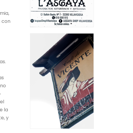
mia,
a con
as.
as
uno
o
el
e la
e, y