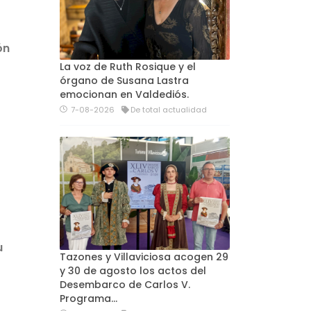
ón
La voz de Ruth Rosique y el
órgano de Susana Lastra
emocionan en Valdediós.
7-08-2026
De total actualidad
u
Tazones y Villaviciosa acogen 29
y 30 de agosto los actos del
Desembarco de Carlos V.
Programa…