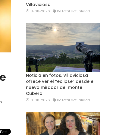
Villaviciosa
8-08-2026
De total actualidad
de
Noticia en fotos. Villaviciosa
ofrece ver el “eclipse” desde el
nuevo mirador del monte
Cubera
8-08-2026
De total actualidad
n