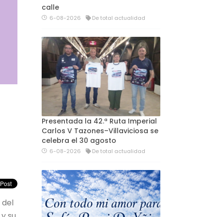
calle
6-08-2026
De total actualidad
Presentada la 42.ª Ruta Imperial
Carlos V Tazones–Villaviciosa se
celebra el 30 agosto
6-08-2026
De total actualidad
 del
 y su