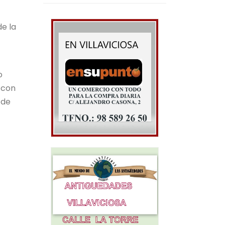
de la
o
 con
 de