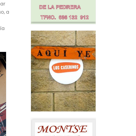
har
o, a
ía