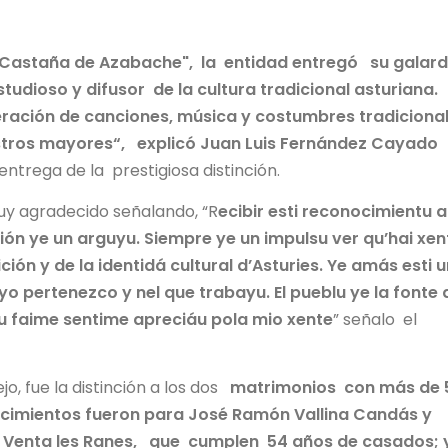
Castaña de Azabache", la entidad entregó su galar
udioso y difusor de la cultura tradicional asturiana.
peración de canciones, música y costumbres tradiciona
tros mayores“, explicó Juan Luis Fernández Cayado
entrega de la prestigiosa distinción.
y agradecido señalando, “R
ecibir esti reconocimientu a
ón ye un arguyu. Siempre ye un impulsu ver qu’hai xen
ción y de la identidá cultural d’Asturies. Ye amás esti 
o pertenezco y nel que trabayu. El pueblu ye la fonte 
blu faime sentime apreciáu pola mio xente
” señalo el
, fue la distinción a los dos
matrimonios con más de 
cimientos fueron para José Ramón Vallina Candás y
de Venta les Ranes, que cumplen 54 años de casados; 