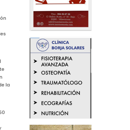
dón
les
l
te
un
de la
50
y