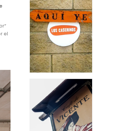
e
or”
r el
,