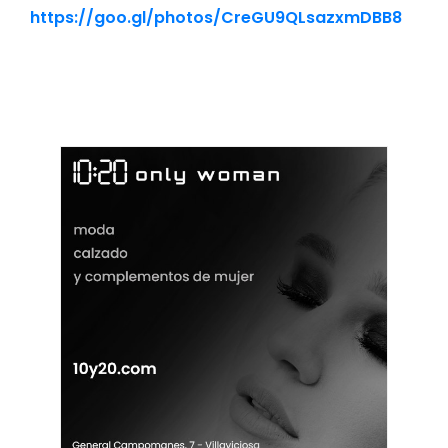
https://goo.gl/photos/CreGU9QLsazxmDBB8