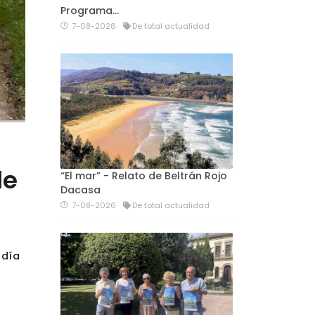
Programa…
7-08-2026
De total actualidad
de
“El mar” - Relato de Beltrán Rojo
Dacasa
7-08-2026
De total actualidad
 día