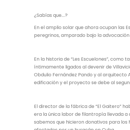
¿Sabías que….?
En el amplio solar que ahora ocupan las E
peregrinos, amparado bajo la advocación del
En la historia de “Les Escuelones”, como
íntimamente ligados al devenir de Villavicio
Obdulio Fernández Pando y al arquitecto An
edificación y el proyecto se debe al segun
El director de la fábrica de “El Gaitero” 
era la única labor de filantropía llevada 
sabemos que hicieron donativos para los 
afectados por un huracán en Cuba.