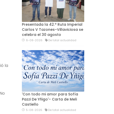
Presentada la 42.ª Ruta Imperial
Carlos V Tazones–Villaviciosa se
celebra el 30 agosto
6-08-2026
De total actualidad
ió la
 No
'Con todo mi amor para Sofía
Pazzi De Yñigo'– Carta de Meli
Castiello
5-08-2026
De total actualidad