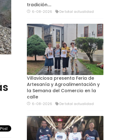
tradición....
6-08-2026
De total actualidad
s
Villaviciosa presenta Feria de
ás
Artesanía y Agroalimentación y
la Semana del Comercio en la
calle
6-08-2026
De total actualidad