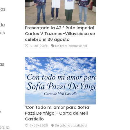
los
 de
Presentada la 42.ª Ruta Imperial
los
Carlos V Tazones–Villaviciosa se
celebra el 30 agosto
6-08-2026
De total actualidad
as
'Con todo mi amor para Sofía
e
Pazzi De Yñigo'– Carta de Meli
Castiello
5-08-2026
De total actualidad
de la