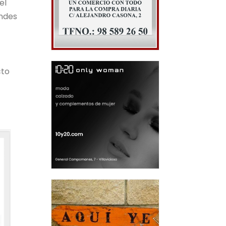
el
andes
cto