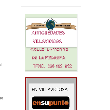
el
ue