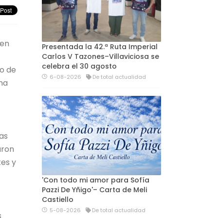
 en
Presentada la 42.ª Ruta Imperial
Carlos V Tazones–Villaviciosa se
celebra el 30 agosto
io de
6-08-2026
De total actualidad
ona
tas
aron
tes y
'Con todo mi amor para Sofía
Pazzi De Yñigo'– Carta de Meli
Castiello
5-08-2026
De total actualidad
s