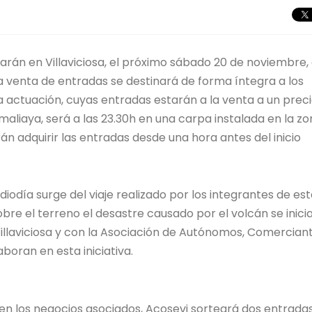
arán en Villaviciosa, el próximo sábado 20 de noviembre,
a venta de entradas se destinará de forma íntegra a los
a actuación, cuyas entradas estarán a la venta a un prec
a maliaya, será a las 23.30h en una carpa instalada en la z
n adquirir las entradas desde una hora antes del inicio
odía surge del viaje realizado por los integrantes de es
bre el terreno el desastre causado por el volcán se inici
llaviciosa y con la Asociación de Autónomos, Comercian
aboran en esta iniciativa.
en los negocios asociados, Acosevi sorteará dos entrada