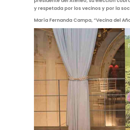
presidente del Ateneo, su elección cobr
y respetada por los vecinos y por la soc
María Fernanda Campa, “Vecina del Añ