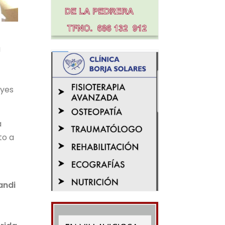
a
eyes
a
to a
andi