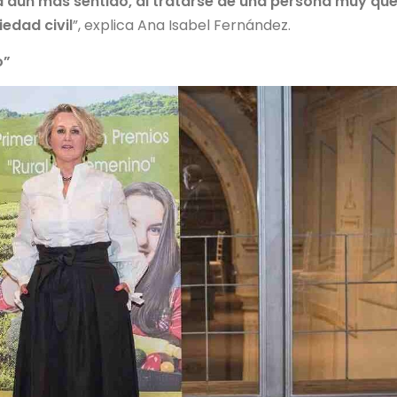
a aún más sentido, al tratarse de una persona muy qu
iedad civil
”, explica Ana Isabel Fernández.
o”