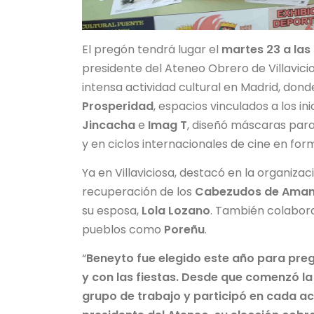
El pregón tendrá lugar el
martes 23 a las
presidente del Ateneo Obrero de Villavicio
intensa actividad cultural en Madrid, dond
Prosperidad
, espacios vinculados a los in
Jincacha
e
Imag T
, diseñó máscaras para
y en ciclos internacionales de cine en for
Ya en Villaviciosa, destacó en la organizac
recuperación de los
Cabezudos de Aman
su esposa,
Lola Lozano
. También colabor
pueblos como
Poreñu
.
“
Beneyto fue elegido este año para pr
y con las fiestas. Desde que comenzó la
grupo de trabajo y participó en cada a