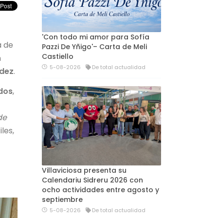
'Con todo mi amor para Sofía
a de
Pazzi De Yñigo'– Carta de Meli
Castiello
n
5-08-2026
De total actualidad
ndez
.
dos
,
de
les,
Villaviciosa presenta su
Calendariu Sidreru 2026 con
ocho actividades entre agosto y
septiembre
5-08-2026
De total actualidad