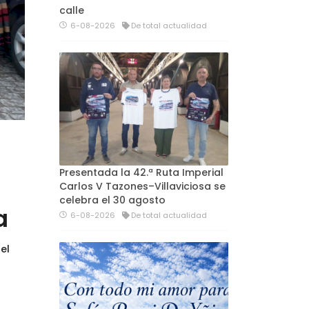
calle
6-08-2026
De total actualidad
Presentada la 42.ª Ruta Imperial
Carlos V Tazones–Villaviciosa se
celebra el 30 agosto
a
6-08-2026
De total actualidad
el