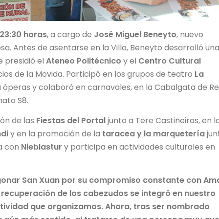
 23:30 horas
, a cargo de
José Miguel Beneyto
, nuevo
sa. Antes de asentarse en la Villa, Beneyto desarrolló un
e presidió el
Ateneo Politécnico
y el
Centro Cultural
icios de la Movida. Participó en los grupos de teatro
La
 óperas y colaboró en carnavales, en la Cabalgata de R
mato S8.
ión de las
Fiestas del Portal
junto a Tere Castiñeiras, en l
di
y en la promoción de la
taracea y la marquetería
jun
a con
Nieblastur
y participa en actividades culturales en
egonar San Xuan por su compromiso constante con Am
 recuperación de los cabezudos se integró en nuestro
ctividad que organizamos. Ahora, tras ser nombrado