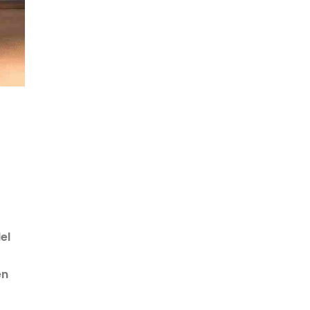
el
en