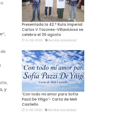
co
Presentada la 42.ª Ruta Imperial
Carlos V Tazones–Villaviciosa se
er
”,
celebra el 30 agosto
6-08-2026
De total actualidad
 de
a
ote,
a, y
'Con todo mi amor para Sofía
Pazzi De Yñigo'– Carta de Meli
Castiello
5-08-2026
De total actualidad