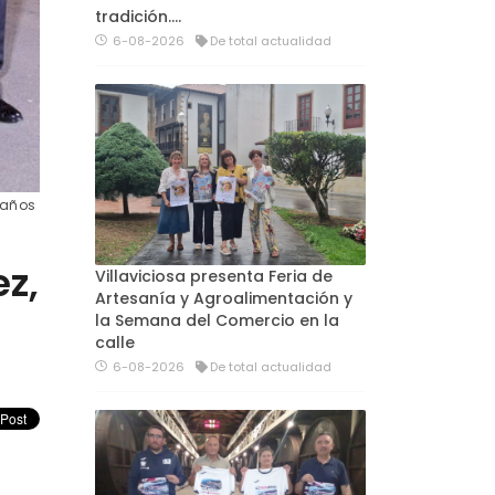
tradición....
6-08-2026
De total actualidad
 años
ez,
Villaviciosa presenta Feria de
Artesanía y Agroalimentación y
la Semana del Comercio en la
calle
6-08-2026
De total actualidad