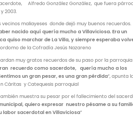
l sacerdote, Alfredo González González, que fuera párro
 y 2003.
os vecinos maliayeses donde dejó muy buenos recuerdos.
ber nacido aquí quería mucho a Villaviciosa. Era un
a quiso marchar de La Villa, y siempre esperaba volv
ordomo de la Cofradía Jesús Nazareno
uardan muy gratos recuerdos de su paso por la parroquia
gran recuerdo como sacerdote, quería mucho a los
 Sentimos un gran pesar, es una gran pérdida
”, apunta l
n Cáritas y Catequesis parroquial
ambién muestra su pesar por el fallecimiento del sacerd
unicipal, quiero expresar nuestro pésame a su famili
 labor sacerdotal en Villaviciosa
”