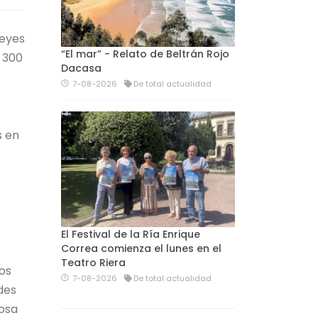
Reyes
“El mar” - Relato de Beltrán Rojo
 300
Dacasa
7-08-2026
De total actualidad
s en
El Festival de la Ría Enrique
Correa comienza el lunes en el
Teatro Riera
ios
7-08-2026
De total actualidad
des
iosa