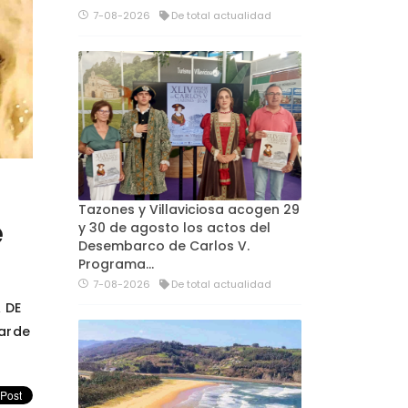
7-08-2026
De total actualidad
Tazones y Villaviciosa acogen 29
e
y 30 de agosto los actos del
Desembarco de Carlos V.
Programa…
7-08-2026
De total actualidad
 DE
tarde