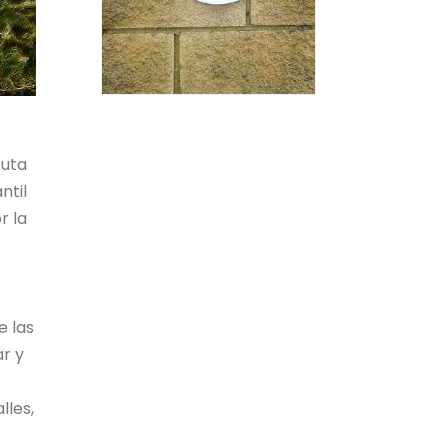
Ruta
ntil
r la
e las
ar y
lles,