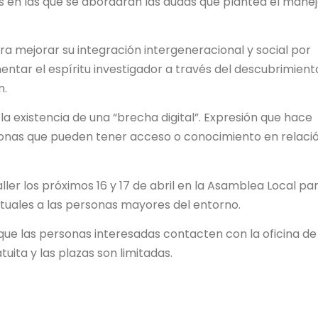
s en las que se abordarán las dudas que plantea el mane
ra mejorar su integración intergeneracional y social por
ntar el espíritu investigador a través del descubrimient
n.
 la existencia de una “brecha digital”. Expresión que hace
rsonas que pueden tener acceso o conocimiento en relaci
ller los próximos 16 y 17 de abril en la Asamblea Local pa
ctuales a las personas mayores del entorno.
que las personas interesadas contacten con la oficina de
tuita y las plazas son limitadas.