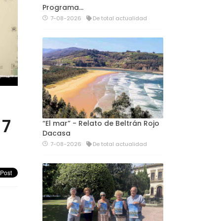
Programa…
7-08-2026
De total actualidad
 7
“El mar” - Relato de Beltrán Rojo
Dacasa
7-08-2026
De total actualidad