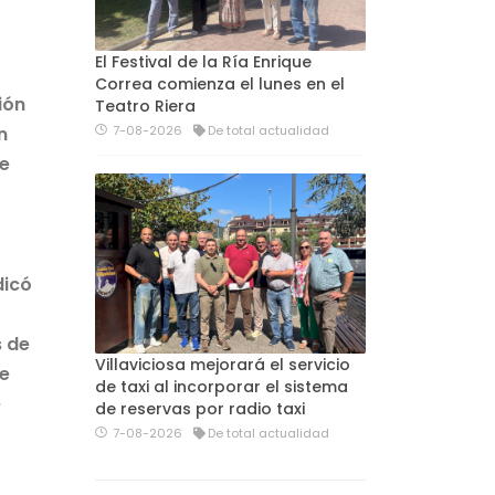
El Festival de la Ría Enrique
Correa comienza el lunes en el
ión
Teatro Riera
n
7-08-2026
De total actualidad
de
dicó
s de
Villaviciosa mejorará el servicio
ue
de taxi al incorporar el sistema
e
de reservas por radio taxi
7-08-2026
De total actualidad