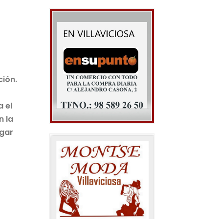
ción.
 el
n la
egar