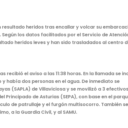
 resultado heridos tras encallar y volcar su embarcac
a. Según los datos facilitados por el Servicio de Atenció
ado heridos leves y han sido trasladados al centro 
 recibió el aviso a las 11:38 horas. En la llamada se in
o y había dos personas en el agua. De inmediato se
yas (SAPLA) de Villaviciosa y se movilizó a 3 efectivo
l Principado de Asturias (SEPA), con base en el parq
culo de patrullaje y el furgón multisocorro. También s
o, a la Guardia Civil, y al SAMU.