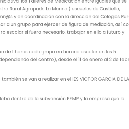
ciativa, los Talleres de Medicación entre iguales que se
entro Rural Agrupado La Marina ( escuelas de Castiello,
umn@s y en coordinación con la direccion del Colegios Rur
r a un grupo para ejercer de figura de mediación, así 
o escolar si fuera necesario, trabajar en ello a futuro y
 de 1 horas cada grupo en horario escolar en las 5
(dependiendo del centro), desde el 11 de enero al 2 de feb
 también se van a realizar en el IES VICTOR GARCIA DE L
globa dentro de la subvención FEMP y la empresa que lo