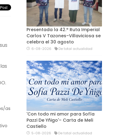
Presentada la 42.ª Ruta Imperial
Carlos V Tazones–Villaviciosa se
celebra el 30 agosto
 sus
6-08-2026
De total actualidad
las
DO.
os/as
'Con todo mi amor para Sofía
Pazzi De Yñigo'– Carta de Meli
tivo
Castiello
5-08-2026
De total actualidad