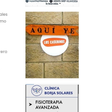
ales
como
rero
A