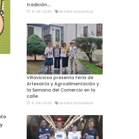
tradición....
6-08-2026
De total actualidad
r
Villaviciosa presenta Feria de
Artesanía y Agroalimentación y
la Semana del Comercio en la
calle
6-08-2026
De total actualidad
nto
y