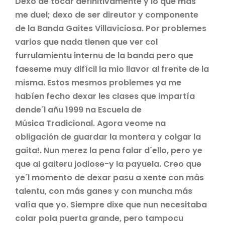
Dexo de tocar definitivamente y lo que más
me duel; dexo de ser direutor y componente
de la Banda Gaites Villaviciosa. Por problemes
varios que nada tienen que ver col
furrulamientu internu de la banda pero que
faeseme muy difícil la mio llavor al frente de la
misma. Estos mesmos problemes ya me
habíen fecho dexar les clases que impartía
dende´l añu 1999 na Escuela de
Música Tradicional. Agora veome na
obligación de guardar la montera y colgar la
gaita!. Nun merez la pena falar d´ello, pero ye
que al gaiteru jodiose-y la payuela. Creo que
ye´l momento de dexar pasu a xente con más
talentu, con más ganes y con muncha más
valía que yo. Siempre dixe que nun necesitaba
colar pola puerta grande, pero tampocu