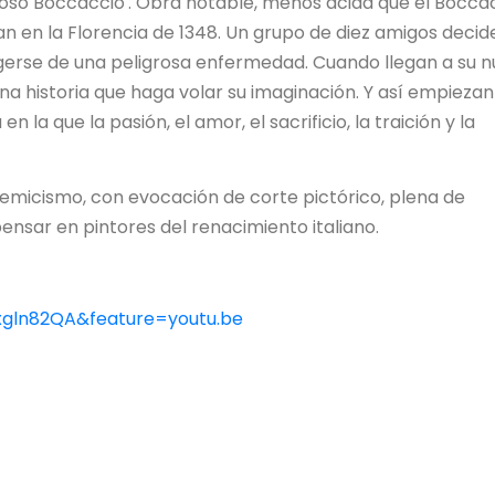
illoso Boccaccio'. Obra notable, menos ácida que el Bocca
úan en la Florencia de 1348. Un grupo de diez amigos decid
egerse de una peligrosa enfermedad. Cuando llegan a su 
 historia que haga volar su imaginación. Y así empiezan
 la que la pasión, el amor, el sacrificio, la traición y la
micismo, con evocación de corte pictórico, plena de
ensar en pintores del renacimiento italiano.
gln82QA&feature=youtu.be