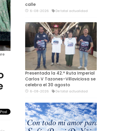
calle
6-08-2026
De total actualidad
bre
o
Presentada la 42.ª Ruta Imperial
Carlos V Tazones–Villaviciosa se
e
celebra el 30 agosto
6-08-2026
De total actualidad