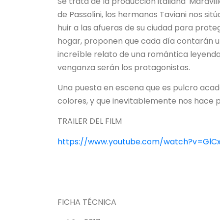
Se trata de la producción italiana 'Marav
de Passolini, los hermanos Taviani nos sit
huir a las afueras de su ciudad para prot
hogar, proponen que cada día contarán una
increíble relato de una romántica leyenda en
venganza serán los protagonistas.
Una puesta en escena que es pulcro acade
colores, y que inevitablemente nos hace p
TRAILER DEL FILM
https://www.youtube.com/watch?v=GlCx
FICHA TÉCNICA