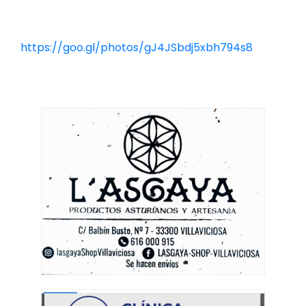
https://goo.gl/photos/gJ4JSbdj5xbh794s8