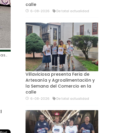
calle
6-08-2026
De total actualidad
ias…
Villaviciosa presenta Feria de
Artesanía y Agroalimentación y
la Semana del Comercio en la
calle
6-08-2026
De total actualidad
l