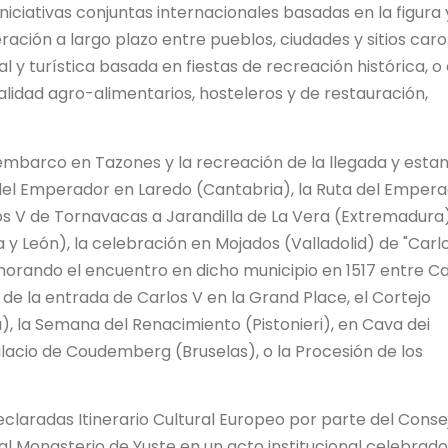
niciativas conjuntas internacionales basadas en la figura 
ación a largo plazo entre pueblos, ciudades y sitios caro
l y turística basada en fiestas de recreación histórica, o 
alidad agro-alimentarios, hosteleros y de restauración,
sembarco en Tazones y la recreación de la llegada y esta
el Emperador en Laredo (Cantabria), la Ruta del Emperad
os V de Tornavacas a Jarandilla de La Vera (Extremadura)
y León), la celebración en Mojados (Valladolid) de "Carlo
rando el encuentro en dicho municipio en 1517 entre Ca
 de la entrada de Carlos V en la Grand Place, el Cortejo
a), la Semana del Renacimiento (Pistonieri), en Cava dei
l Palacio de Coudemberg (Bruselas), o la Procesión de los
claradas Itinerario Cultural Europeo por parte del Conse
eal Monasterio de Yuste en un acto institucional celebrado