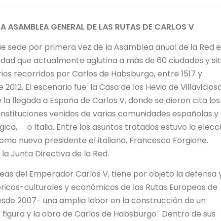
LA ASAMBLEA GENERAL DE LAS RUTAS DE CARLOS V
 fue sede por primera vez de la Asamblea anual de la Red e
idad que actualmente aglutina a más de 60 ciudades y sit
rarios recorridos por Carlos de Habsburgo, entre 1517 y
e 2012. El escenario fue
la Casa de los Hevia de Villavicios
la llegada a España de Carlos V, donde se dieron cita los
instituciones venidos de varias comunidades españolas y
ica, o Italia. Entre los asuntos tratados estuvo la elecc
como nuevo presidente el italiano, Francesco Forgione.
la Junta Directiva de la Red.
as del Emperador Carlos V, tiene por objeto la defensa 
tóricos-culturales y económicos de las Rutas Europeas de
esde 2007- una amplia labor en la construcción de un
a figura y la obra de Carlos de Habsburgo. Dentro de sus