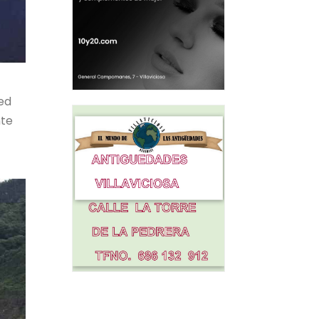
Red
nte