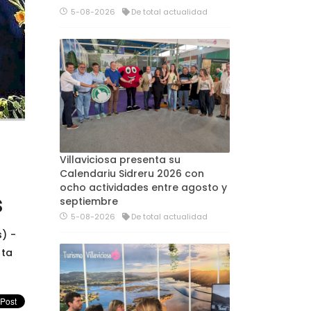
5-08-2026
De total actualidad
Villaviciosa presenta su
Calendariu Sidreru 2026 con
ocho actividades entre agosto y
s
septiembre
5-08-2026
De total actualidad
) -
sta