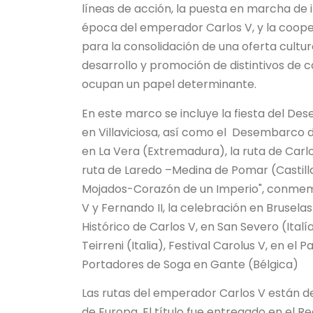
líneas de acción, la puesta en marcha de i
época del emperador Carlos V, y la cooper
para la consolidación de una oferta cultura
desarrollo y promoción de distintivos de c
ocupan un papel determinante.
En este marco se incluye la fiesta del De
en Villaviciosa, así como el Desembarco d
en La Vera (Extremadura), la ruta de Carl
ruta de Laredo –Medina de Pomar (Castilla 
Mojados-Corazón de un Imperio", conmemo
V y Fernando II, la celebración en Bruselas
Histórico de Carlos V, en San Severo (Italí
Teirreni (Italia), Festival Carolus V, en e
Portadores de Soga en Gante (Bélgica)
Las rutas del emperador Carlos V están de
de Europa. El título fue entregado en el R