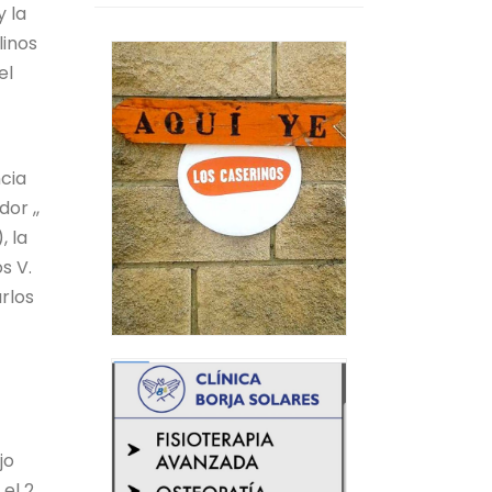
y la
linos
el
ncia
or ,,
, la
s V.
rlos
jo
 el 2