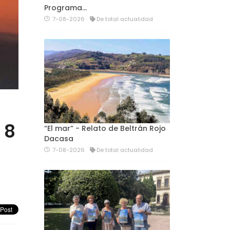
Programa…
7-08-2026
De total actualidad
 8
“El mar” - Relato de Beltrán Rojo
Dacasa
7-08-2026
De total actualidad