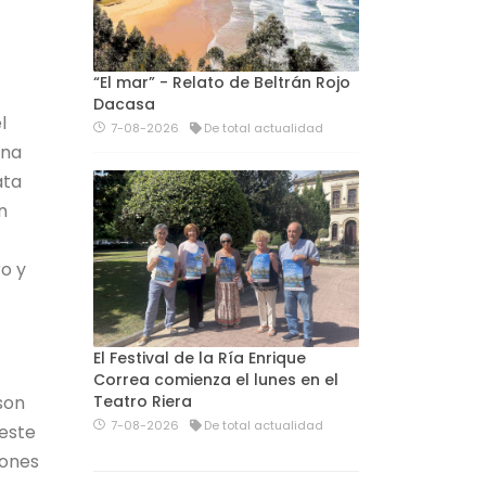
“El mar” - Relato de Beltrán Rojo
Dacasa
l
7-08-2026
De total actualidad
ona
ata
n
o y
El Festival de la Ría Enrique
Correa comienza el lunes en el
son
Teatro Riera
7-08-2026
De total actualidad
 este
iones