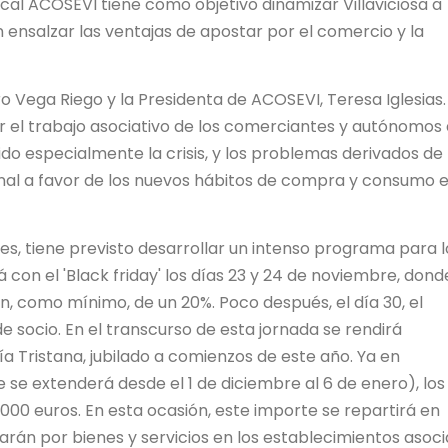
ocal ACOSEVI tiene como objetivo dinamizar Villaviciosa a
n ensalzar las ventajas de apostar por el comercio y la
dro Vega Riego y la Presidenta de ACOSEVI, Teresa Iglesias. 
r el trabajo asociativo de los comerciantes y autónomos
ido especialmente la crisis, y los problemas derivados de 
onal a favor de los nuevos hábitos de compra y consumo 
es, tiene previsto desarrollar un intenso programa para l
on el 'Black friday' los días 23 y 24 de noviembre, dond
, como mínimo, de un 20%. Poco después, el día 30, el
e socio. En el transcurso de esta jornada se rendirá
ía Tristana, jubilado a comienzos de este año. Ya en
se extenderá desde el 1 de diciembre al 6 de enero), los
00 euros. En esta ocasión, este importe se repartirá en
arán por bienes y servicios en los establecimientos asoc