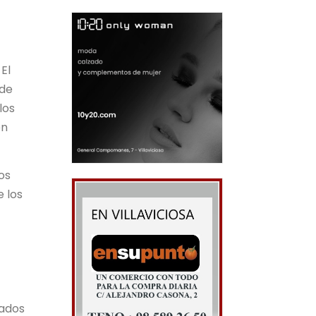
El
 de
los
en
os
e los
iados