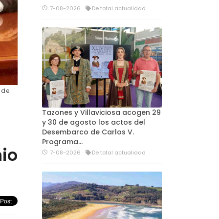
7-08-2026
De total actualidad
 de
Tazones y Villaviciosa acogen 29
y 30 de agosto los actos del
Desembarco de Carlos V.
Programa…
io
7-08-2026
De total actualidad