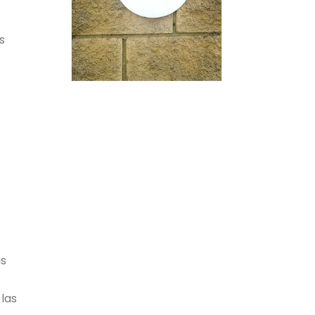
s
as
 las