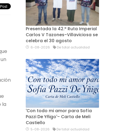
Presentada la 42.ª Ruta Imperial
Carlos V Tazones–Villaviciosa se
celebra el 30 agosto
6-08-2026
De total actualidad
que
 un
ución
ue
 la
'Con todo mi amor para Sofía
Pazzi De Yñigo'– Carta de Meli
Castiello
5-08-2026
De total actualidad