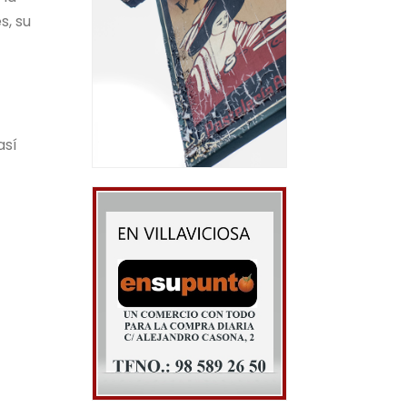
s, su
así