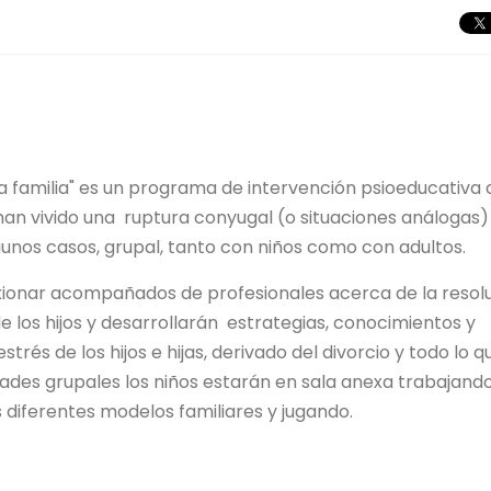
a familia" es un programa de intervención psioeducativa 
 han vivido una ruptura conyugal (o situaciones análogas)
lgunos casos, grupal, tanto con niños como con adultos.
xionar acompañados de profesionales acerca de la resol
de los hijos y desarrollarán estrategias, conocimientos y
trés de los hijos e hijas, derivado del divorcio y todo lo q
dades grupales los niños estarán en sala anexa trabajando
 diferentes modelos familiares y jugando.