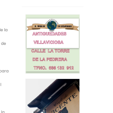
e la
o de
 para
l
 la