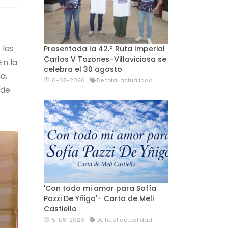
s las
Presentada la 42.ª Ruta Imperial
Carlos V Tazones–Villaviciosa se
En la
celebra el 30 agosto
a,
6-08-2026
De total actualidad
 de
'Con todo mi amor para Sofía
Pazzi De Yñigo'– Carta de Meli
Castiello
5-08-2026
De total actualidad