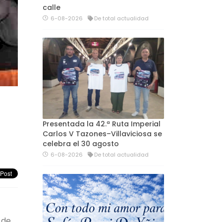
calle
6-08-2026
De total actualidad
Presentada la 42.ª Ruta Imperial
Carlos V Tazones–Villaviciosa se
celebra el 30 agosto
6-08-2026
De total actualidad
 de