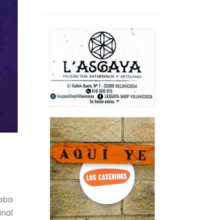
aba
inal