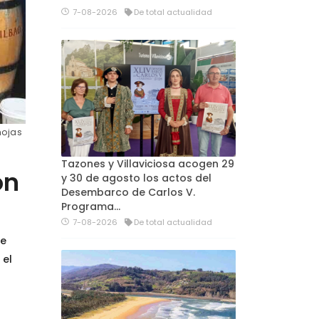
7-08-2026
De total actualidad
hojas
Tazones y Villaviciosa acogen 29
on
y 30 de agosto los actos del
Desembarco de Carlos V.
Programa…
7-08-2026
De total actualidad
le
 el