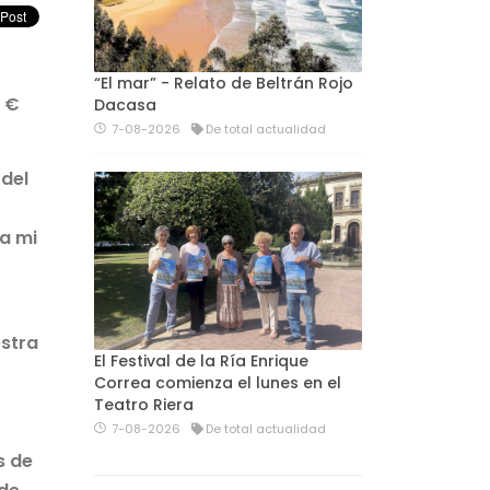
“El mar” - Relato de Beltrán Rojo
0 €
Dacasa
7-08-2026
De total actualidad
 del
 a mi
estra
El Festival de la Ría Enrique
Correa comienza el lunes en el
Teatro Riera
7-08-2026
De total actualidad
s de