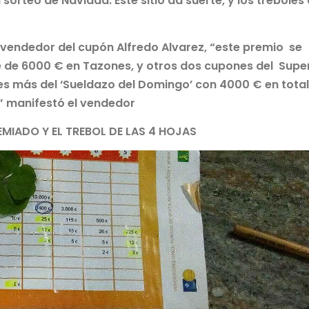
sorteo de Navidad. Este sitio da suerte, y los tréboles
vendedor del cupón Alfredo Alvarez, “este premio se
 de 6000 € en Tazones, y otros dos cupones del Supe
s más del ‘Sueldazo del Domingo’ con 4000 € en total
” manifestó el vendedor
EMIADO Y EL TREBOL DE LAS 4 HOJAS