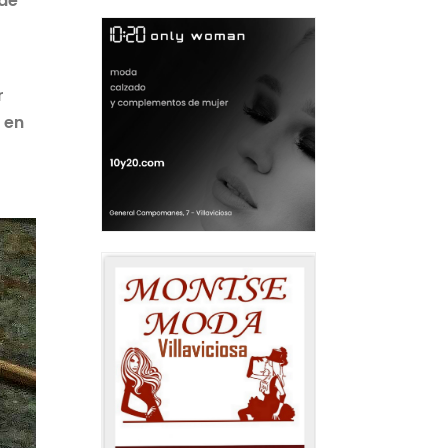
 de
r
 en