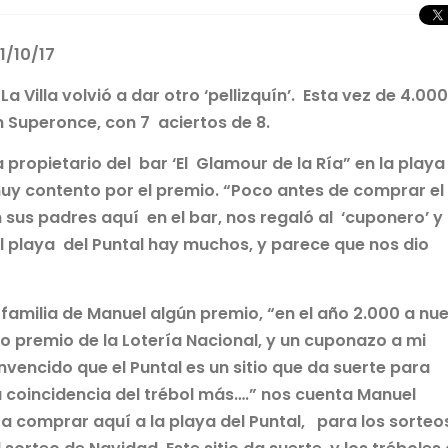
31/10/17
 Villa volvió a dar otro ‘pellizquín’. Esta vez de 4.00
 Superonce, con 7 aciertos de 8.
ropietario del bar ‘El Glamour de la Ría” en la playa
muy contento por el premio. “Poco antes de comprar el
us padres aquí en el bar, nos regaló al ‘cuponero’ y
el playa del Puntal hay muchos, y parece que nos dio
 familia de Manuel algún premio, “en el año 2.000 a nu
do premio de la Lotería Nacional, y un cuponazo a mi
vencido que el Puntal es un sitio que da suerte para
a coincidencia del trébol más….” nos cuenta Manuel
a comprar aquí a la playa del Puntal, para los sorteo