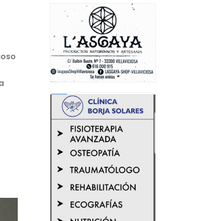
ioso
a