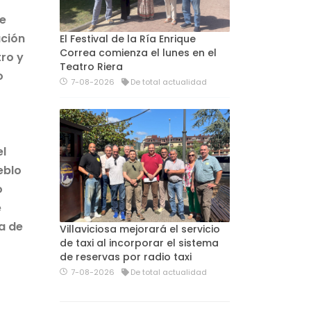
de
ación
El Festival de la Ría Enrique
Correa comienza el lunes en el
tro y
Teatro Riera
o
7-08-2026
De total actualidad
el
eblo
o
e
a de
Villaviciosa mejorará el servicio
de taxi al incorporar el sistema
de reservas por radio taxi
7-08-2026
De total actualidad