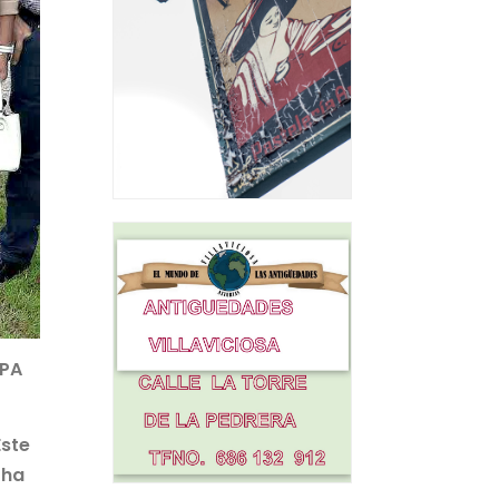
MPA
Este
 ha