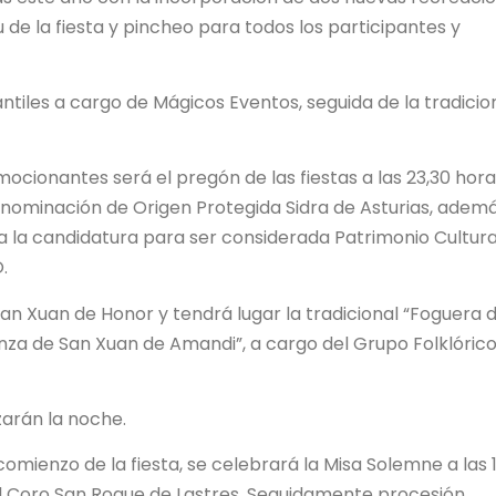
de la fiesta y pincheo para todos los participantes y
ntiles a cargo de Mágicos Eventos, seguida de la tradicio
ionantes será el pregón de las fiestas a las 23,30 hora
enominación de Origen Protegida Sidra de Asturias, adem
iza la candidatura para ser considerada Patrimonio Cultura
.
n Xuan de Honor y tendrá lugar la tradicional “Foguera 
anza de San Xuan de Amandi”, a cargo del Grupo Folklóric
zarán la noche.
comienzo de la fiesta, se celebrará la Misa Solemne a las 
l Coro San Roque de Lastres. Seguidamente procesión,