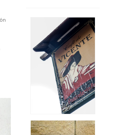
ión
n