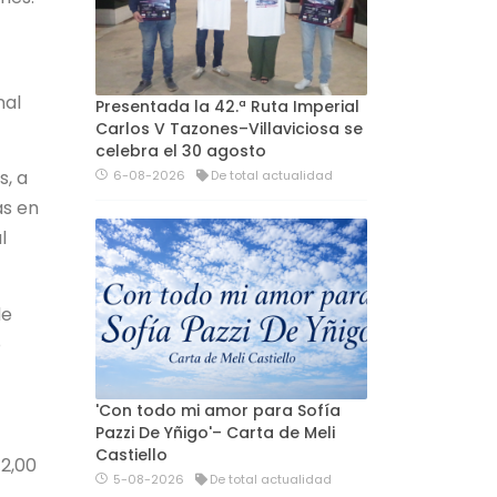
nal
Presentada la 42.ª Ruta Imperial
Carlos V Tazones–Villaviciosa se
celebra el 30 agosto
s, a
6-08-2026
De total actualidad
ás en
l
de
o
'Con todo mi amor para Sofía
Pazzi De Yñigo'– Carta de Meli
Castiello
12,00
5-08-2026
De total actualidad