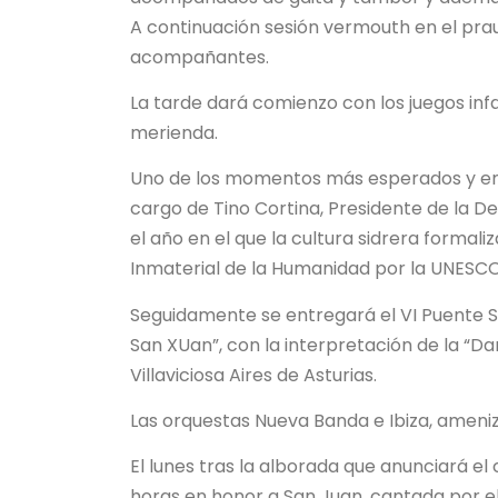
A continuación sesión vermouth en el prau 
acompañantes.
La tarde dará comienzo con los juegos infa
merienda.
Uno de los momentos más esperados y emoc
cargo de Tino Cortina, Presidente de la D
el año en el que la cultura sidrera formal
Inmaterial de la Humanidad por la UNESCO
Seguidamente se entregará el VI Puente Sa
San XUan”, con la interpretación de la “D
Villaviciosa Aires de Asturias.
Las orquestas Nueva Banda e Ibiza, ameni
El lunes tras la alborada que anunciará el 
horas en honor a San Juan, cantada por e