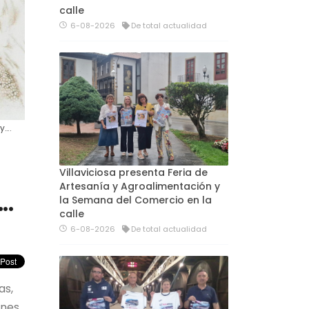
calle
6-08-2026
De total actualidad
y….
Villaviciosa presenta Feria de
Artesanía y Agroalimentación y
….
la Semana del Comercio en la
calle
6-08-2026
De total actualidad
as,
nes.