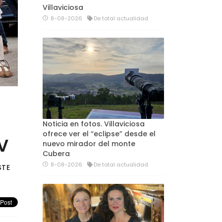
Villaviciosa
8-08-2026
De total actualidad
Noticia en fotos. Villaviciosa
ofrece ver el “eclipse” desde el
V
nuevo mirador del monte
Cubera
8-08-2026
De total actualidad
STE