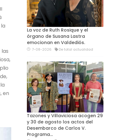
I
á
 la
La voz de Ruth Rosique y el
órgano de Susana Lastra
emocionan en Valdediós.
7-08-2026
De total actualidad
 las
iosa,
plio
lde,
la
, en
Tazones y Villaviciosa acogen 29
y 30 de agosto los actos del
Desembarco de Carlos V.
Programa…