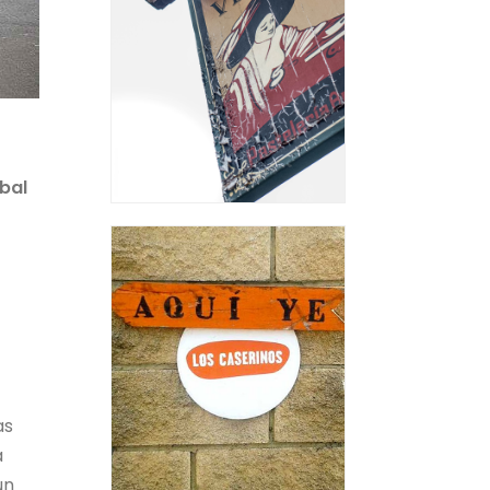
bal
as
a
un