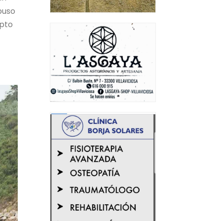
puso
epto