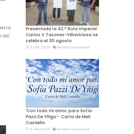
ierra
Presentada la 42.ª Ruta Imperial
Carlos V Tazones–Villaviciosa se
y así
celebra el 30 agosto
6-08-2026
De total actualidad
'Con todo mi amor para Sofía
Pazzi De Yñigo'– Carta de Meli
Castiello
5-08-2026
De total actualidad