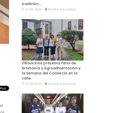
tradición....
6-08-2026
De total actualidad
Villaviciosa presenta Feria de
Artesanía y Agroalimentación y
la Semana del Comercio en la
calle
6-08-2026
De total actualidad
el
mas