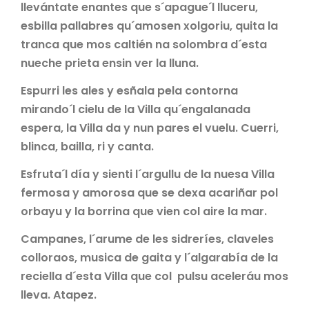
llevántate enantes que s´apague´l lluceru,
esbilla pallabres qu´amosen xolgoriu, quita la
tranca que mos caltién na solombra d´esta
nueche prieta ensin ver la lluna.
Espurri les ales y esñala pela contorna
mirando´l cielu de la Villa qu´engalanada
espera, la Villa da y nun pares el vuelu. Cuerri,
blinca, bailla, ri y canta.
Esfruta´l día y sienti l´argullu de la nuesa Villa
fermosa y amorosa que se dexa acariñar pol
orbayu y la borrina que vien col aire la mar.
Campanes, l´arume de les sidreríes, claveles
colloraos, musica de gaita y l´algarabía de la
reciella d´esta Villa que col pulsu aceleráu mos
lleva. Atapez.