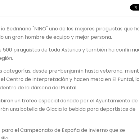
a Bedriñana "NINO" uno de los mejores piragüistas que h
odo un gran hombre de equipo y mejor persona.
e 500 piragüistas de toda Asturias y también ha confirm
egión.
as categorías, desde pre-benjamín hasta veterano, mien
 el Centro de Interpretación y hacen meta en El Puntal, l
entro de la dársena del Puntal.
birán un trofeo especial donado por el Ayuntamiento de
birán una botella de Glacia la bebida para deportistas de
 para el Campeonato de España de Invierno que se
lla.