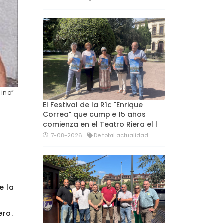
Nino”
El Festival de la Ría "Enrique
Correa" que cumple 15 años
comienza en el Teatro Riera el l
7-08-2026
De total actualidad
e la
ero.