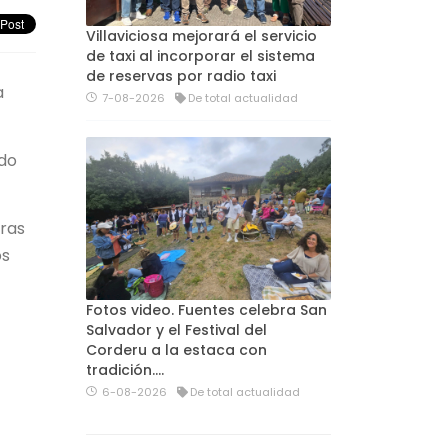
Villaviciosa mejorará el servicio
de taxi al incorporar el sistema
de reservas por radio taxi
a
7-08-2026
De total actualidad
ado
tras
os
Fotos video. Fuentes celebra San
Salvador y el Festival del
Corderu a la estaca con
tradición....
6-08-2026
De total actualidad