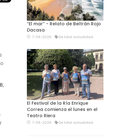
“El mar” - Relato de Beltrán Rojo
Dacasa
7-08-2026
De total actualidad
s
no
B,
El Festival de la Ría Enrique
o
Correa comienza el lunes en el
e
Teatro Riera
r
7-08-2026
De total actualidad