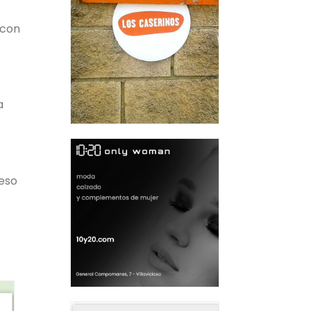
 con
a
 eso