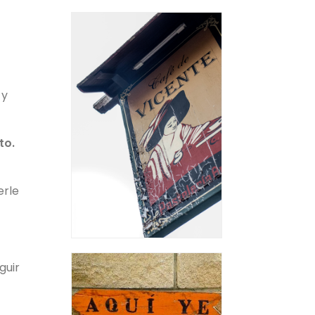
 y
to.
erle
guir