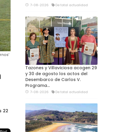
7-08-2026
De total actualidad
rnos’
Tazones y Villaviciosa acogen 29
n
y 30 de agosto los actos del
Desembarco de Carlos V.
Programa…
7-08-2026
De total actualidad
s 22