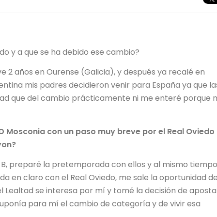
sido y a que se ha debido ese cambio?
e 2 años en Ourense (Galicia), y después ya recalé en
gentina mis padres decidieron venir para España ya que la
rdad que del cambio prácticamente ni me enteré porque 
CD Mosconia con un paso muy breve por el Real Oviedo 
yon?
o B, preparé la pretemporada con ellos y al mismo tiemp
ada en claro con el Real Oviedo, me sale la oportunidad d
el Lealtad se interesa por mí y tomé la decisión de aposta
suponía para mí el cambio de categoría y de vivir esa