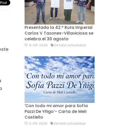
Presentada la 42.ª Ruta Imperial
Carlos V Tazones–Villaviciosa se
celebra el 30 agosto
6-08-2026
De total actualidad
este
a
o
'Con todo mi amor para Sofía
Pazzi De Yñigo'– Carta de Meli
Castiello
5-08-2026
De total actualidad