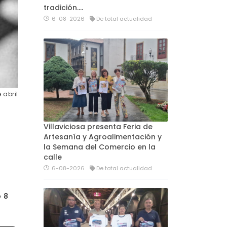
tradición....
6-08-2026
De total actualidad
 abril
Villaviciosa presenta Feria de
Artesanía y Agroalimentación y
la Semana del Comercio en la
calle
6-08-2026
De total actualidad
o 8