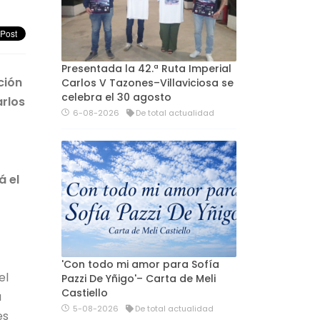
Presentada la 42.ª Ruta Imperial
ción
Carlos V Tazones–Villaviciosa se
celebra el 30 agosto
arlos
6-08-2026
De total actualidad
á el
'Con todo mi amor para Sofía
el
Pazzi De Yñigo'– Carta de Meli
Castiello
a
5-08-2026
De total actualidad
es