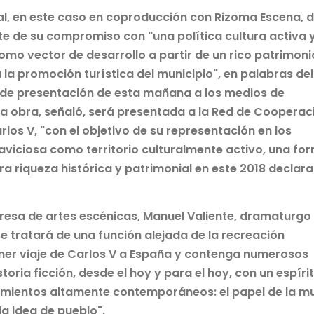
al, en este caso en coproducción con Rizoma Escena, d
te de su compromiso con "una política cultura activa 
omo vector de desarrollo a partir de un rico patrimoni
a la promoción turística del municipio", en palabras del
o de presentación de esta mañana a los medios de
La obra, señaló, será presentada a la Red de Cooperac
los V, "con el objetivo de su representación en los
llaviciosa como territorio culturalmente activo, una fo
a riqueza histórica y patrimonial en este 2018 declar
esa de artes escénicas, Manuel Valiente, dramaturgo
se tratará de una función alejada de la recreación
rimer viaje de Carlos V a España y contenga numerosos
storia ficción, desde el hoy y para el hoy, con un espíri
eamientos altamente contemporáneos: el papel de la mu
 la idea de pueblo".