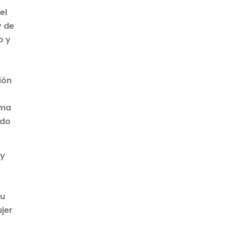
el
y de
o y
ión
rma
ado
 y
tu
jer