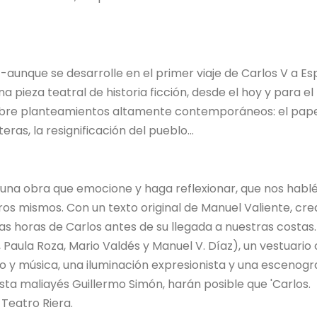
a -aunque se desarrolle en el primer viaje de Carlos V a E
pieza teatral de historia ficción, desde el hoy y para el 
 sobre planteamientos altamente contemporáneos: el pap
eras, la resignificación del pueblo...
 una obra que emocione y haga reflexionar, que nos hablé
tros mismos. Con un texto original de Manuel Valiente, cr
mas horas de Carlos antes de su llegada a nuestras costas.
Paula Roza, Mario Valdés y Manuel V. Díaz), un vestuario
o y música, una iluminación expresionista y una escenogr
ta maliayés Guillermo Simón, harán posible que 'Carlos.
 Teatro Riera.