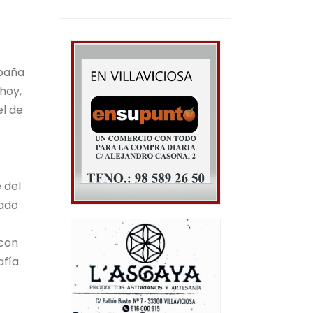
spaña
hoy,
el de
 del
eado
 con
afía