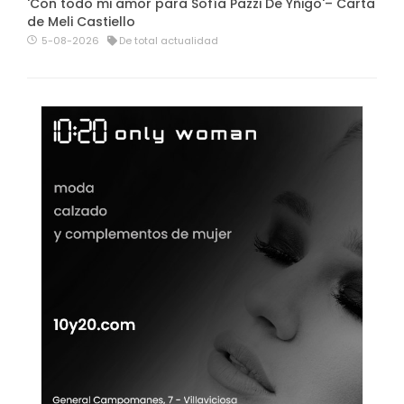
'Con todo mi amor para Sofía Pazzi De Yñigo'– Carta
de Meli Castiello
5-08-2026
De total actualidad